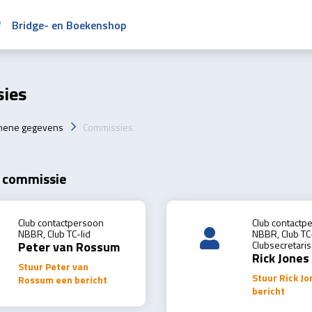
Bridge- en Boekenshop
ies
mene gegevens
Commissies
 commissie
Club contactpersoon
Club contactp
NBBR, Club TC-lid
NBBR, Club TC-
Peter van Rossum
Clubsecretaris
Rick Jones
Stuur Peter van
Stuur Rick Jo
Rossum een bericht
bericht