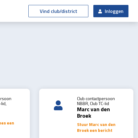
Vind club/district
Inloggen
ersoon
Club contactpersoon
lid,
NBBR, Club TC-lid
Marc van den
Broek
nes een
Stuur Marc van den
Broek een bericht