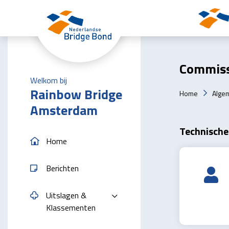
Skip to the main content
Commiss
Welkom bij
Rainbow Bridge
Home
Alge
Amsterdam
Technische
Home
Berichten
Uitslagen &
Klassementen