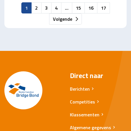
1
2
3
4
…
15
16
17
Volgende
Direct naar
Berichten
Competities
Klassementen
Algemene gegevens