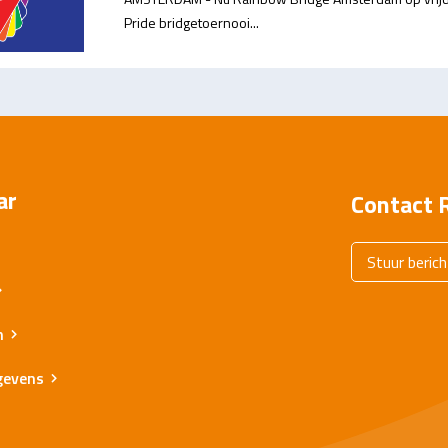
Pride bridgetoernooi...
ar
Contact 
Stuur berich
n
gevens