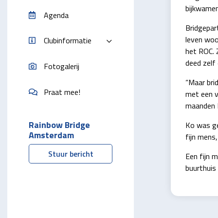
bijkwamen
Agenda
Bridgepart
leven woo
Clubinformatie
het ROC. Z
deed zelf
Fotogalerij
“Maar bri
Praat mee!
met een va
maanden N
Rainbow Bridge
Ko was ge
Amsterdam
fijn mens,
Stuur bericht
Een fijn 
buurthuis 