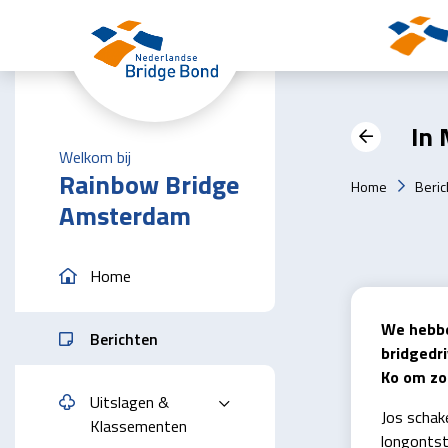
Skip to the main content
In
Welkom bij
Rainbow Bridge
Home
Beric
Amsterdam
Home
We hebben
Berichten
bridgedri
Ko om zo
Uitslagen &
Jos schak
Klassementen
longontst