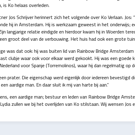
, is Ko helaas overleden.
ner Jos Schrijver herinnert zich het volgende over Ko Verlaan. Jos:
nde hij in Amsterdam. Hij is werkzaam geweest in het onderwijs; eer
ijn langjarige relatie eindigde en hierdoor kwam hij in Woerden tere
 een groot deel van de verbouwing. Het huis had ook een grote tuin
dge was dat ook: hij was buiten lid van Rainbow Bridge Amsterdam o
st clubje waar ook voor elkaar werd gekookt. Hij was een goede kok 
ederland voor Spanje (Torremolinos), waar hij dan regelmatig op de 
en prater. Die eigenschap werd eigenlijk door iedereen bevestigd d
 een aardige man. En daar sluit ik mij van harte bij aan.”
mens, een aardige man; bestuur en leden van Rainbow Bridge Amste
Lydia zullen we bij het overlijden van Ko stilstaan. Wij wensen Jos